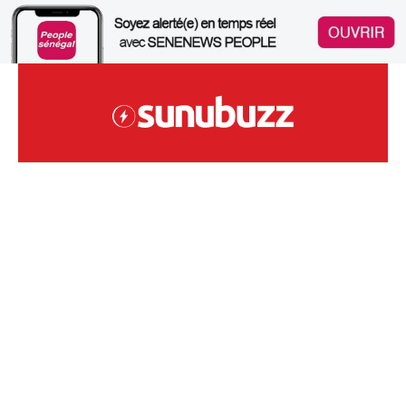
Skip
to
content
Site Sénégalais D'infodivertissements