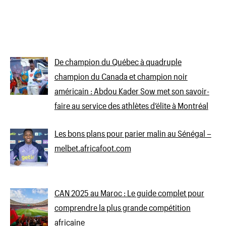
De champion du Québec à quadruple
champion du Canada et champion noir
américain : Abdou Kader Sow met son savoir-
faire au service des athlètes d’élite à Montréal
Les bons plans pour parier malin au Sénégal –
melbet.africafoot.com
CAN 2025 au Maroc : Le guide complet pour
comprendre la plus grande compétition
africaine