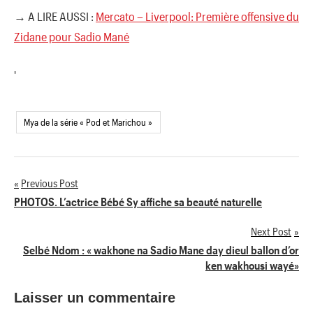
→ A LIRE AUSSI :
Mercato – Liverpool: Première offensive du
Zidane pour Sadio Mané
'
Mya de la série « Pod et Marichou »
Previous Post
Navigation
PHOTOS. L’actrice Bébé Sy affiche sa beauté naturelle
de
Next Post
Selbé Ndom : « wakhone na Sadio Mane day dieul ballon d’or
l’article
ken wakhousi wayé»
Laisser un commentaire