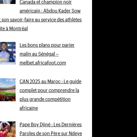
Canada et champion noir
américain : Abdou Kader Sow
 son savoir-faire au service des athlètes
lite à Montréal
Les bons plans pour parier
malin au Sénégal –
melbet.africafoot.com
CAN 2025 au Maroc : Le guide
complet pour comprendre la
plus grande compétition
africaine
Pape Boy Djiné : Les Dernières
Paroles de son Père sur Ndeye