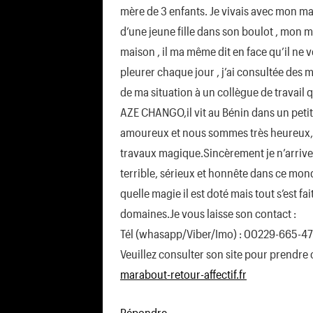
mère de 3 enfants. Je vivais avec mon ma
d’une jeune fille dans son boulot , mon ma
maison , il ma même dit en face qu’il ne v
pleurer chaque jour , j’ai consultée des m
de ma situation à un collègue de travail
AZE CHANGO,il vit au Bénin dans un petit
amoureux et nous sommes très heureux,M
travaux magique.Sincèrement je n’arrive 
terrible, sérieux et honnête dans ce monde
quelle magie il est doté mais tout s’est fa
domaines.Je vous laisse son contact :
Tél (whasapp/Viber/Imo) : 00229-665-47
Veuillez consulter son site pour prendre c
marabout-retour-affectif.fr
Répondre