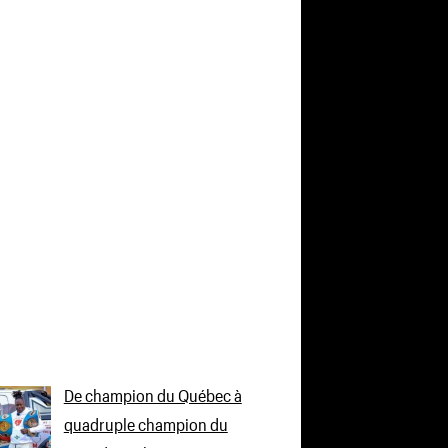
De champion du Québec à
quadruple champion du