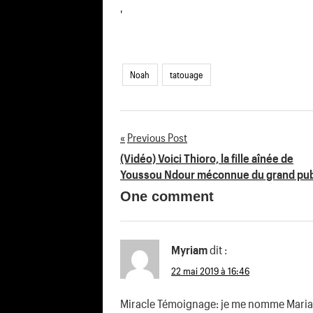
'
Noah
tatouage
Previous Post
Navigation
(Vidéo) Voici Thioro, la fille aînée de
Youssou Ndour méconnue du grand publ
de
One comment
l’article
Myriam
dit :
22 mai 2019 à 16:46
Miracle Témoignage: je me nomme Mariam j