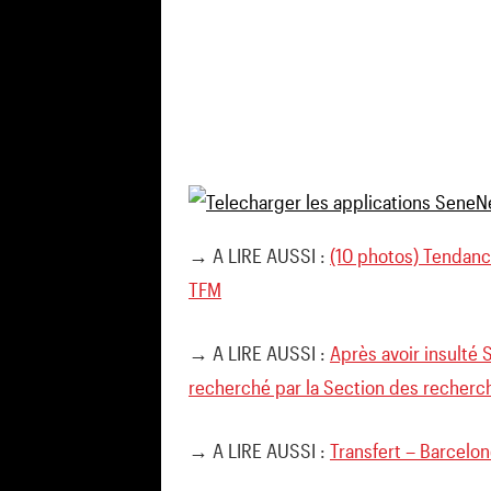
→ A LIRE AUSSI :
(10 photos) Tendanc
TFM
→ A LIRE AUSSI :
Après avoir insulté
recherché par la Section des recherc
→ A LIRE AUSSI :
Transfert – Barcelo