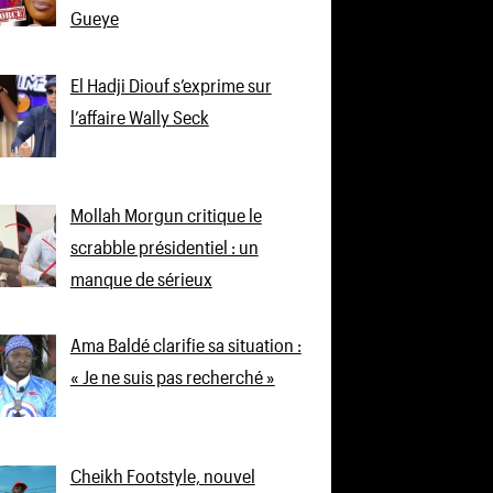
Gueye
El Hadji Diouf s’exprime sur
l’affaire Wally Seck
Mollah Morgun critique le
scrabble présidentiel : un
manque de sérieux
Ama Baldé clarifie sa situation :
« Je ne suis pas recherché »
Cheikh Footstyle, nouvel