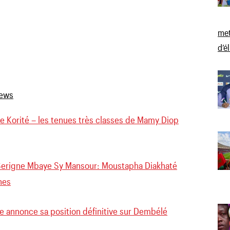
met
d’é
e Korité – les tenues très classes de Mamy Diop
 Serigne Mbaye Sy Mansour: Moustapha Diakhaté
hes
ne annonce sa position définitive sur Dembélé