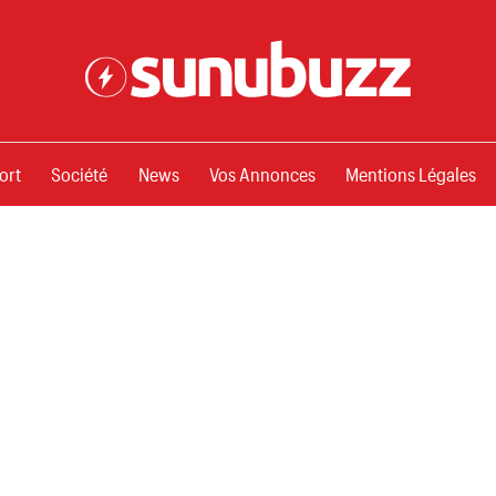
ssements
ort
Société
News
Vos Annonces
Mentions Légales