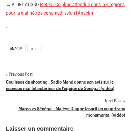
→ A LIRE AUSSI :
Météo : De pluie attendue dans la 4 régions
pour la matinée de ce samedi selon l’Anacim
'
ANACIM
pluie
Previous Post
Navigation
Coulisses du shooting : Sadio Mané donne son avis sur le
nouveau maillot extérieur de l’équipe du Sénégal (vidéo)
de
Next Post
l’article
Maroc vs Sénégal : Malèye Diagne inscrit un coup-franc
monumental (vidéo)
Laisser un commentaire