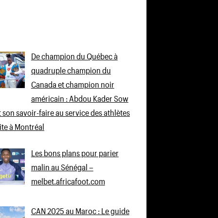
De champion du Québec à
quadruple champion du
Canada et champion noir
américain : Abdou Kader Sow
 son savoir-faire au service des athlètes
lite à Montréal
Les bons plans pour parier
malin au Sénégal –
melbet.africafoot.com
CAN 2025 au Maroc : Le guide