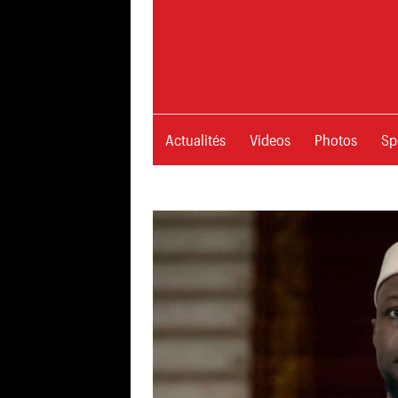
Skip
to
content
Site Sénégalais D'infodiverti
Actualités
Videos
Photos
Sp