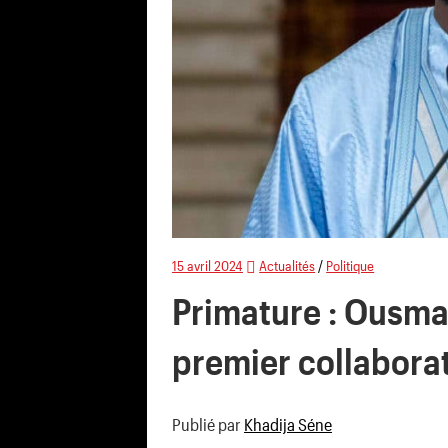
15 avril 2024
Actualités
/
Politique
Primature : Ousma
premier collabora
Publié par
Khadija Séne