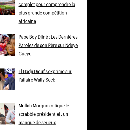
complet pour comprendre la
plus grande compétition
africaine
Pape Boy Djiné : Les Dernières
Paroles de son Père sur Ndeye
Gueye
El Hadji Diouf s’exprime sur
l’affaire Wally Seck
Mollah Morgun critique le
scrabble présidentiel : un
manque de sérieux