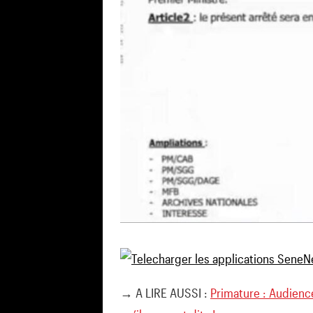
→ A LIRE AUSSI :
Primature : Audien