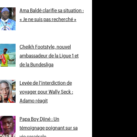
Ama Baldé clarifie sa situation :
« Je ne suis pas recherché »
Cheikh Footstyle, nouvel
ambassadeur de la Ligue 1 et
de la Bundesliga
Levée de l’interdiction de
voyager pour Wally Seck :
Adamo réagit
Papa Boy Djiné : Un
témoignage poignant sur sa
vie carcérale