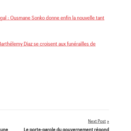
l : Ousmane Sonko donne enfin la nouvelle tant
rthélemy Diaz se croisent aux funérailles de
Next Post
eune
Le porte-parole du gouvernement répond