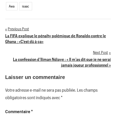
Awa
isaac
Previous Post
Navigation
La FIFA explique le pénalty polémique de Ronaldo contre le
Ghana : «C’est dû à ça»
de
Next Post
l’article
La confession d’Iliman Ndiaye : « Il m’as dit que je ne serai
jamais joueur professionnel »
Laisser un commentaire
Votre adresse e-mail ne sera pas publiée.
Les champs
obligatoires sont indiqués avec
*
Commentaire
*