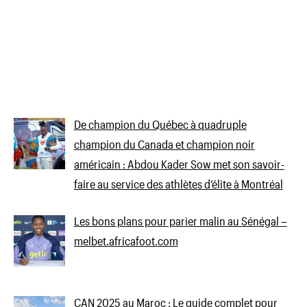
De champion du Québec à quadruple
champion du Canada et champion noir
américain : Abdou Kader Sow met son savoir-
faire au service des athlètes d’élite à Montréal
Les bons plans pour parier malin au Sénégal –
melbet.africafoot.com
CAN 2025 au Maroc : Le guide complet pour