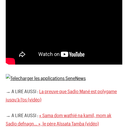
→ A LIRE AUSSI :
La preuve que Sadio Mané est polygame
jusqu’à l’os (vidéo)
→ A LIRE AUSSI :
« Sama dom wathié na kamil, mom ak
Sadio defnagn… », le père Aïssata Tamba (vidéo)