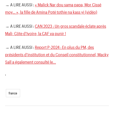
→ A LIRE AUSSI :
« Malick Nar dou sama papa, Mor Cissé
moy… », la fille de Amina Poté tothie na kass yi (vidéo)
→ A LIRE AUSSI :
CAN 2023 : Un gros scandale éclate après
Mali- Côte d’Ivoire, la CAF va punir !
→ A LIRE AUSSI :
Report P-2024 : En plus du PM, des
présidents d’institution et du Conseil constitutionnel, Macky
Sall a également consulté le…
'
france