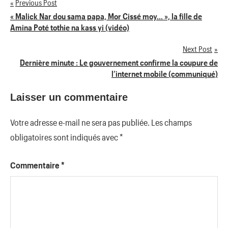
Previous Post
Navigation
« Malick Nar dou sama papa, Mor Cissé moy… », la fille de
Amina Poté tothie na kass yi (vidéo)
de
Next Post
l’article
Dernière minute : Le gouvernement confirme la coupure de
l’internet mobile (communiqué)
Laisser un commentaire
Votre adresse e-mail ne sera pas publiée.
Les champs
obligatoires sont indiqués avec
*
Commentaire
*