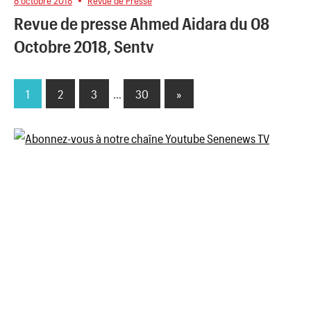
8 octobre 2018
Revue de Presse
Revue de presse Ahmed Aidara du 08
Octobre 2018, Sentv
1
2
3
…
30
Next
»
Pagination
Posts
des
publications