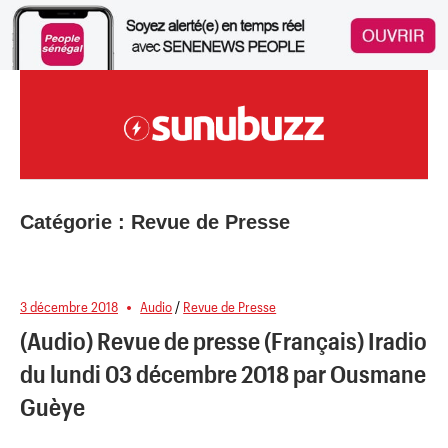
Skip
to
content
Site Sénégalais D'infodivertissements
Catégorie :
Revue de Presse
3 décembre 2018
Audio
/
Revue de Presse
(Audio) Revue de presse (Français) Iradio
du lundi 03 décembre 2018 par Ousmane
Guèye