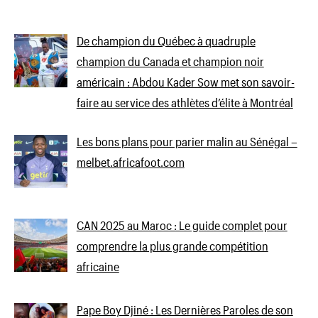
De champion du Québec à quadruple
champion du Canada et champion noir
américain : Abdou Kader Sow met son savoir-
faire au service des athlètes d’élite à Montréal
Les bons plans pour parier malin au Sénégal –
melbet.africafoot.com
CAN 2025 au Maroc : Le guide complet pour
comprendre la plus grande compétition
africaine
Pape Boy Djiné : Les Dernières Paroles de son