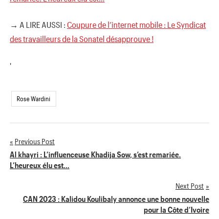
→ A LIRE AUSSI :
Coupure de l’internet mobile : Le Syndicat
des travailleurs de la Sonatel désapprouve !
'
Rose Wardini
Previous Post
Navigation
Al khayri : L’influenceuse Khadija Sow, s’est remariée.
L’heureux élu est…
de
Next Post
l’article
CAN 2023 : Kalidou Koulibaly annonce une bonne nouvelle
pour la Côte d’Ivoire