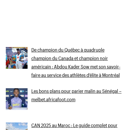
De champion du Québec à quadruple
champion du Canada et champion noir
américain : Abdou Kader Sow met son savoir-
faire au service des athlètes d’élite à Montréal
Les bons plans pour parier malin au Sénégal –
melbet.africafoot.com
CAN 2025 au Maroc : Le guide complet pour