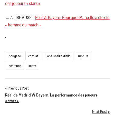
des joueurs « stars »
→ A LIRE AUSSI :
Réal Vs Bayern: Pourquoi Marcello a été élu
« homme du match »
'
bougane
contrat
Pape Cheikh diallo
rupture
sentence
sentv
Previous Post
Navigation
Réal de Madrid Vs Bayern: La performance des joueurs
« stars »
de
Next Post
l’article