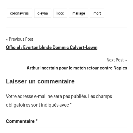
coronavirus
dieyna
kocc
mariage
mort
Previous Post
Navigation
Officiel : Everton blinde Dominic Calvert-Lewin
de
Next Post
Arthur incertain pour le match retour contre Naples
l’article
Laisser un commentaire
Votre adresse e-mail ne sera pas publiée.
Les champs
obligatoires sont indiqués avec
*
Commentaire
*