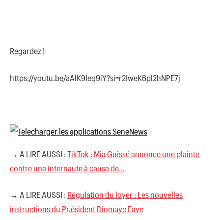
Regardez !
https://youtu.be/aAlK9leq9iY?si=r2IweK6pl2hNPE7j
→ A LIRE AUSSI :
TikTok : Mia Guissé annonce une plainte
contre une internaute à cause de…
→ A LIRE AUSSI :
Régulation du loyer : Les nouvelles
instructions du Pr.ésident Diomaye Faye