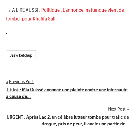
→ A LIRE AUSSI :
Politique : L’annonce inattendue vient de
tomber pour Khalifa Sall
'
Jaaw Ketchup
Previous Post
Navigation
TikTok : Mia Guissé annonce une plainte contre une internaute
à cause de…
de
Next Post
l’article
URGENT : Après Lac 2, un célèbre lutteur tombe pour trafic de
drogue, pris de peur, il avale une partie de…