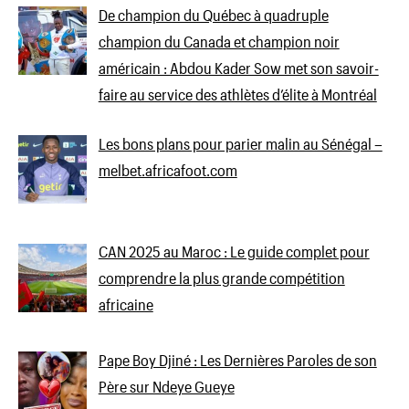
De champion du Québec à quadruple
champion du Canada et champion noir
américain : Abdou Kader Sow met son savoir-
faire au service des athlètes d’élite à Montréal
Les bons plans pour parier malin au Sénégal –
melbet.africafoot.com
CAN 2025 au Maroc : Le guide complet pour
comprendre la plus grande compétition
africaine
Pape Boy Djiné : Les Dernières Paroles de son
Père sur Ndeye Gueye