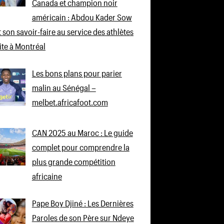
Canada et champion noir
américain : Abdou Kader Sow
 son savoir-faire au service des athlètes
lite à Montréal
Les bons plans pour parier
malin au Sénégal –
melbet.africafoot.com
CAN 2025 au Maroc : Le guide
complet pour comprendre la
plus grande compétition
africaine
Pape Boy Djiné : Les Dernières
Paroles de son Père sur Ndeye