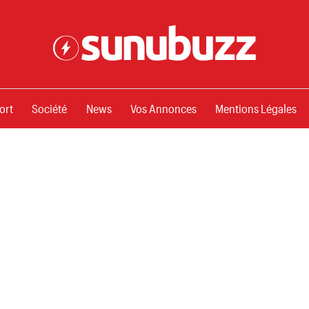
ssements
ort
Société
News
Vos Annonces
Mentions Légales