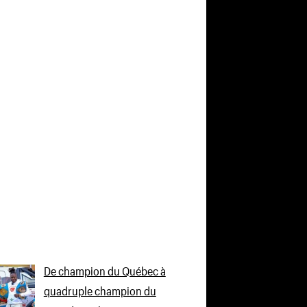
De champion du Québec à
quadruple champion du