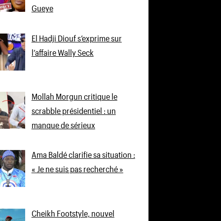
Gueye
El Hadji Diouf s’exprime sur
l’affaire Wally Seck
Mollah Morgun critique le
scrabble présidentiel : un
manque de sérieux
Ama Baldé clarifie sa situation :
« Je ne suis pas recherché »
Cheikh Footstyle, nouvel