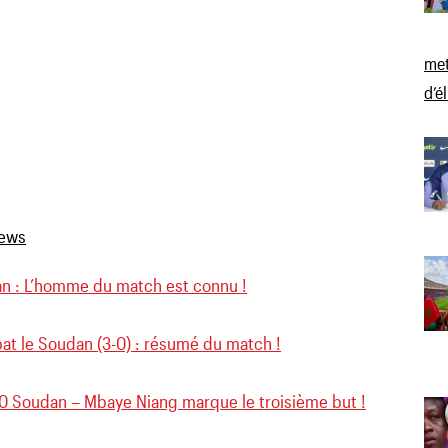
met
d’é
n : L’homme du match est connu !
bat le Soudan (3-0) : résumé du match !
 0 Soudan – Mbaye Niang marque le troisième but !