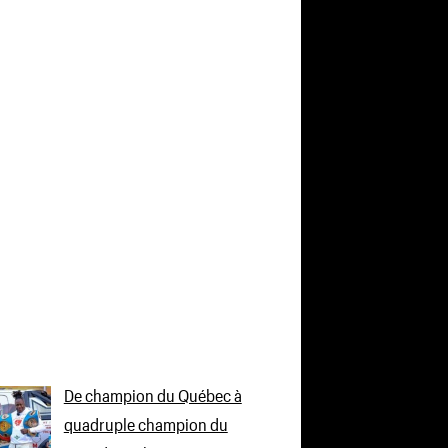
De champion du Québec à
quadruple champion du