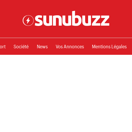
ssements
ort
Société
News
Vos Annonces
Mentions Légales