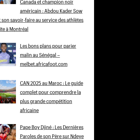
Canada et champion noir
américain : Abdou Kader Sow
 son savoir-faire au service des athlètes
lite à Montréal
Les bons plans pour parier
malin au Sénégal –
melbet.africafoot.com
CAN 2025 au Maroc : Le guide
complet pour comprendre la
plus grande compétition
africaine
Pape Boy Djiné : Les Dernières
Paroles de son Père sur Ndeye