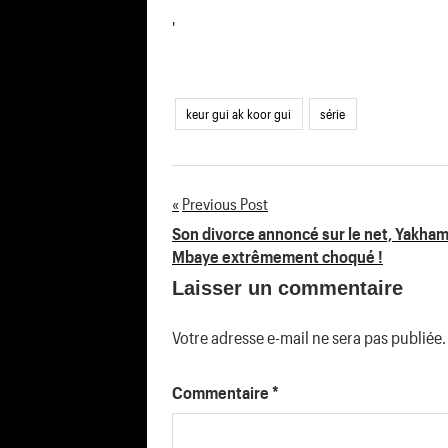
'
keur gui ak koor gui
série
Previous Post
Navigation
Son divorce annoncé sur le net, Yakha
Mbaye extrêmement choqué !
de
Laisser un commentaire
l’article
Votre adresse e-mail ne sera pas publiée.
Commentaire
*