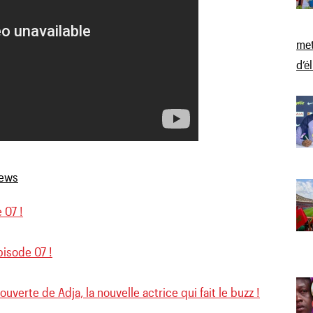
met
d’é
 07 !
pisode 07 !
ouverte de Adja, la nouvelle actrice qui fait le buzz !