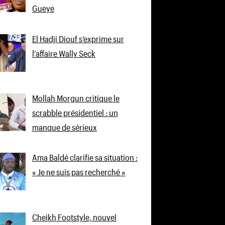
Gueye
El Hadji Diouf s’exprime sur
l’affaire Wally Seck
Mollah Morgun critique le
scrabble présidentiel : un
manque de sérieux
Ama Baldé clarifie sa situation :
« Je ne suis pas recherché »
Cheikh Footstyle, nouvel