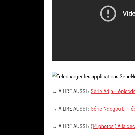
→ A LIRE AUSSI :
Série Adja – épisode
→ A LIRE AUSSI :
Série Ndogou Li – é
→ A LIRE AUSSI :
(14 photos ) A la déc