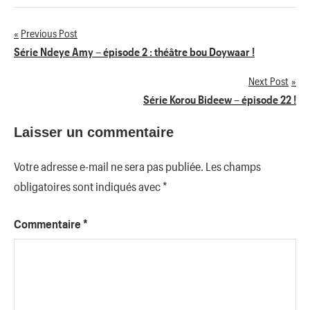
Previous Post
Navigation
Série Ndeye Amy – épisode 2 : théâtre bou Doywaar !
de
Next Post
Série Korou Bideew – épisode 22 !
l’article
Laisser un commentaire
Votre adresse e-mail ne sera pas publiée.
Les champs
obligatoires sont indiqués avec
*
Commentaire
*