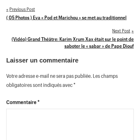
Previous Post
Navigation
( 05 Photos ) Eva « Pod et Marichou » se met au traditionnel
de
Next Post
(Vidéo) Grand Théâtre: Karim Xrum Xax était sur le point de
l’article
saboter le « sabar » de Pape Diouf
Laisser un commentaire
Votre adresse e-mail ne sera pas publiée.
Les champs
obligatoires sont indiqués avec
*
Commentaire
*