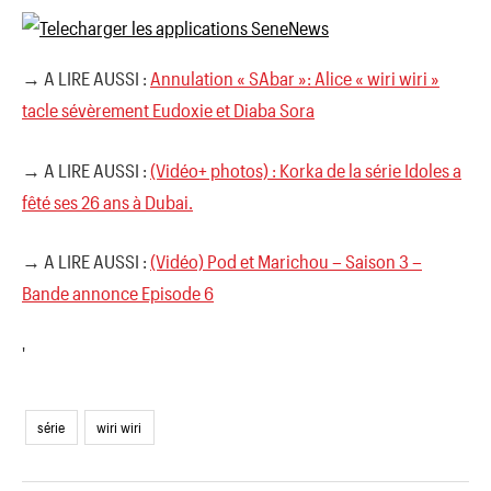
→ A LIRE AUSSI :
Annulation « SAbar »: Alice « wiri wiri »
tacle sévèrement Eudoxie et Diaba Sora
→ A LIRE AUSSI :
(Vidéo+ photos) : Korka de la série Idoles a
fêté ses 26 ans à Dubai.
→ A LIRE AUSSI :
(Vidéo) Pod et Marichou – Saison 3 –
Bande annonce Episode 6
'
série
wiri wiri