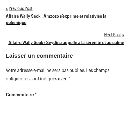
Previous Post
Navigation
Affaire Wally Seck : Amzozo s’exprime et relativise la
polémique
de
Next Post
l’article
Affaire Wally Seck : Seydina appelle à la sérénité et au calme
Laisser un commentaire
Votre adresse e-mail ne sera pas publiée.
Les champs
obligatoires sont indiqués avec
*
Commentaire
*