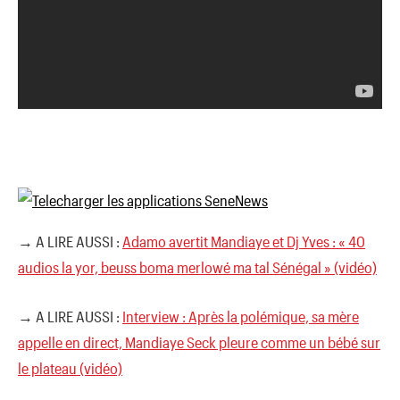
→ A LIRE AUSSI :
Adamo avertit Mandiaye et Dj Yves : « 40
audios la yor, beuss boma merlowé ma tal Sénégal » (vidéo)
→ A LIRE AUSSI :
Interview : Après la polémique, sa mère
appelle en direct, Mandiaye Seck pleure comme un bébé sur
le plateau (vidéo)