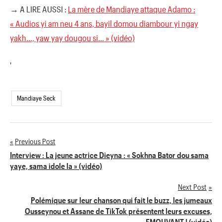
→ A LIRE AUSSI :
La mère de Mandiaye attaque Adamo :
« Audios yi am neu 4 ans, bayil domou diambour yi ngay
yakh…, yaw yay dougou si… » (vidéo)
'
Mandiaye Seck
Previous Post
Navigation
Interview : La jeune actrice Dieyna : « Sokhna Bator dou sama
yaye, sama idole la » (vidéo)
de
Next Post
l’article
Polémique sur leur chanson qui fait le buzz, les jumeaux
Ousseynou et Assane de TikTok présentent leurs excuses,
EMOUVANT ! (vidéo)