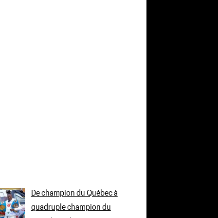
De champion du Québec à
quadruple champion du