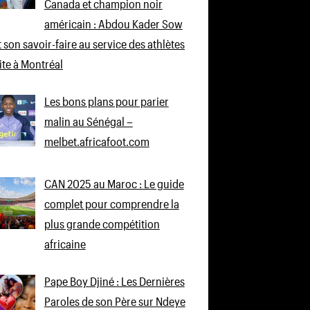
Canada et champion noir
américain : Abdou Kader Sow
 son savoir-faire au service des athlètes
lite à Montréal
Les bons plans pour parier
malin au Sénégal –
melbet.africafoot.com
CAN 2025 au Maroc : Le guide
complet pour comprendre la
plus grande compétition
africaine
Pape Boy Djiné : Les Dernières
Paroles de son Père sur Ndeye