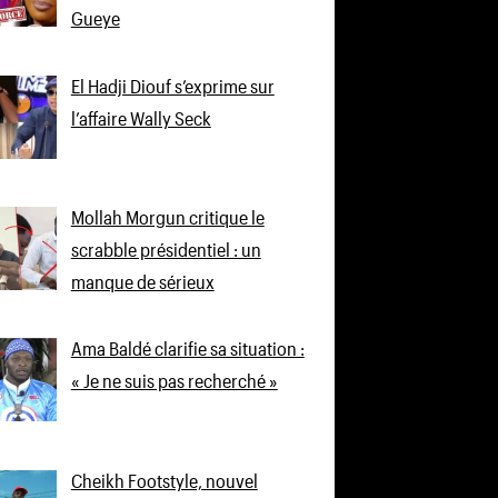
Gueye
El Hadji Diouf s’exprime sur
l’affaire Wally Seck
Mollah Morgun critique le
scrabble présidentiel : un
manque de sérieux
Ama Baldé clarifie sa situation :
« Je ne suis pas recherché »
Cheikh Footstyle, nouvel