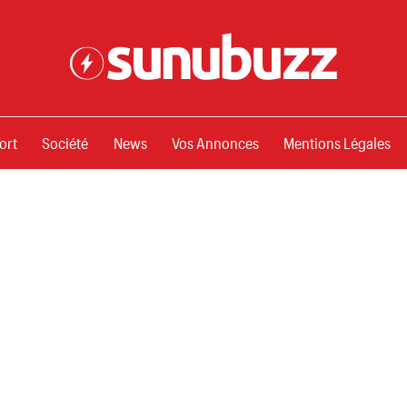
ssements
ort
Société
News
Vos Annonces
Mentions Légales