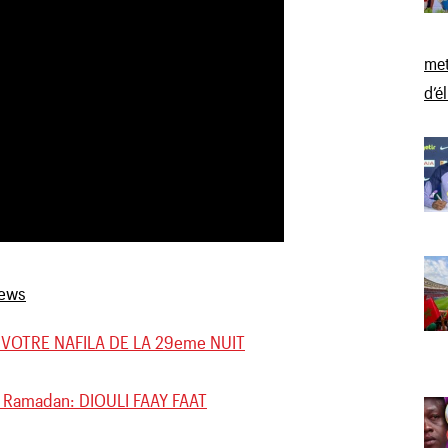
met
d’é
VOTRE NAFILA DE LA 29eme NUIT
u Ramadan: DIOULI FAAY FAAT