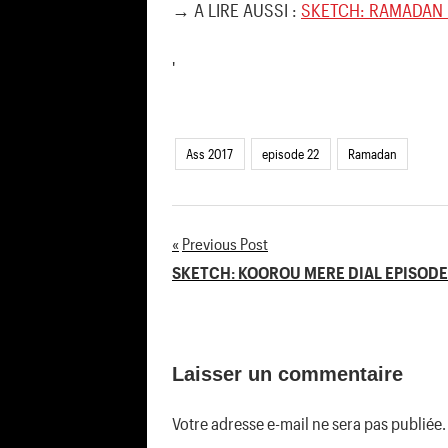
→ A LIRE AUSSI :
SKETCH: RAMADAN 
'
Ass 2017
episode 22
Ramadan
Previous Post
Navigation
SKETCH: KOOROU MERE DIAL EPISODE
de
l’article
Laisser un commentaire
Votre adresse e-mail ne sera pas publiée.