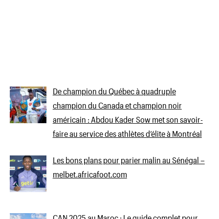
De champion du Québec à quadruple
champion du Canada et champion noir
américain : Abdou Kader Sow met son savoir-
faire au service des athlètes d’élite à Montréal
Les bons plans pour parier malin au Sénégal –
melbet.africafoot.com
CAN 2025 au Maroc : Le guide complet pour