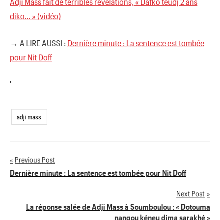
Adji Mass fait de terribles révélations, « Dafko teudj 2 ans
diko… » (vidéo)
→ A LIRE AUSSI :
Dernière minute : La sentence est tombée
pour Nit Doff
'
adji mass
Previous Post
Navigation
Dernière minute : La sentence est tombée pour Nit Doff
de
Next Post
La réponse salée de Adji Mass à Soumboulou : « Dotouma
l’article
nangou kéneu dima sarakhé »