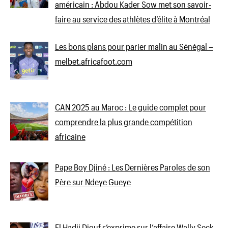
américain : Abdou Kader Sow met son savoir-
faire au service des athlètes d’élite à Montréal
Les bons plans pour parier malin au Sénégal –
melbet.africafoot.com
CAN 2025 au Maroc : Le guide complet pour
comprendre la plus grande compétition
africaine
Pape Boy Djiné : Les Dernières Paroles de son
Père sur Ndeye Gueye
El Hadji Diouf s’exprime sur l’affaire Wally Seck