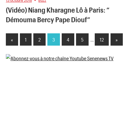
13 octobre 2018
Buzz
(Vidéo) Niang Kharagne Lô à Paris: ”
Démouma Bercy Pape Diouf”
«
Previous
1
2
3
4
5
…
12
Next
»
Pagination
Posts
Posts
des
publications