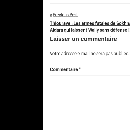
Previous Post
Navigation
Thiouraye : Les armes fatales de Sokhn
Aidara qui laissent Wally sans défense !
de
Laisser un commentaire
l’article
Votre adresse e-mail ne sera pas publiée.
Commentaire
*