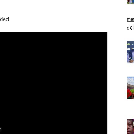
rdez!
met
d’é