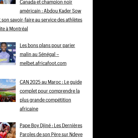
Canada et champion noir
américain : Abdou Kader Sow
 son savoir-faire au service des athlètes
lite à Montréal
Les bons plans pour parier
malin au Sénégal –
melbet.africafoot.com
CAN 2025 au Maroc : Le guide
complet pour comprendre la
plus grande compétition
africaine
Pape Boy Djiné : Les Dernières
Paroles de son Père sur Ndeye