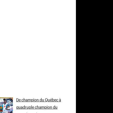
De champion du Québec à
quadruple champion du