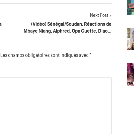
Next Post
a
(Vidéo) Sénégal/Soudan: Réactions de
Mbaye Niang, Alphred, Opa Guette, Diao…
Les champs obligatoires sont indiqués avec
*