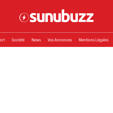
ssements
ort
Société
News
Vos Annonces
Mentions Légales