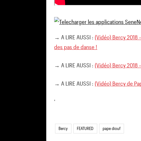
→ A LIRE AUSSI :
(Vidéo) Bercy 2018 
des pas de danse !
→ A LIRE AUSSI :
(Vidéo) Bercy 2018 
→ A LIRE AUSSI :
(Vidéo) Bercy de Pape
'
Bercy
FEATURED
pape diouf