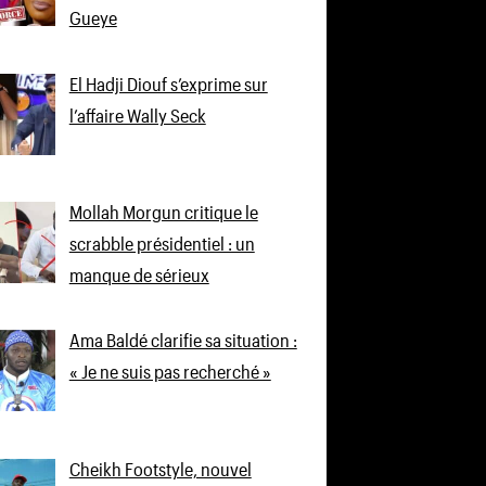
Gueye
El Hadji Diouf s’exprime sur
l’affaire Wally Seck
Mollah Morgun critique le
scrabble présidentiel : un
manque de sérieux
Ama Baldé clarifie sa situation :
« Je ne suis pas recherché »
Cheikh Footstyle, nouvel