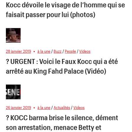
Kocc dévoile le visage de l’homme qui se
faisait passer pour lui (photos)
28 janvier 2019
à la une
/
Buzz
/
People
/
Videos
? URGENT : Voici le Faux Kocc qui a été
arrêté au King Fahd Palace (Vidéo)
26 janvier 2019
à la une
/
Actualités
/
Videos
? KOCC barma brise le silence, dément
son arrestation, menace Betty et