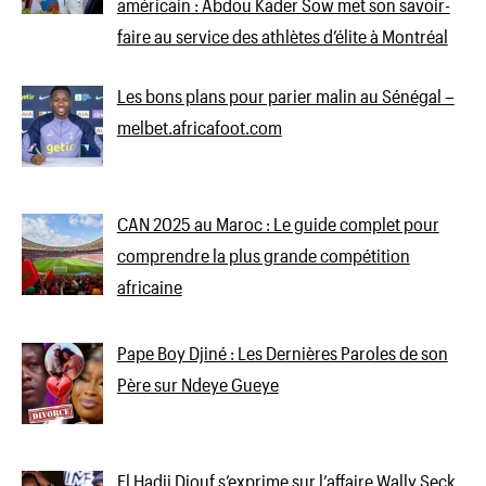
américain : Abdou Kader Sow met son savoir-
faire au service des athlètes d’élite à Montréal
Les bons plans pour parier malin au Sénégal –
melbet.africafoot.com
CAN 2025 au Maroc : Le guide complet pour
comprendre la plus grande compétition
africaine
Pape Boy Djiné : Les Dernières Paroles de son
Père sur Ndeye Gueye
El Hadji Diouf s’exprime sur l’affaire Wally Seck