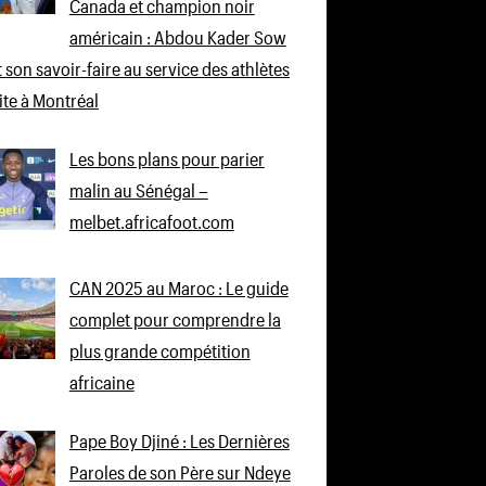
Canada et champion noir
américain : Abdou Kader Sow
 son savoir-faire au service des athlètes
lite à Montréal
Les bons plans pour parier
malin au Sénégal –
melbet.africafoot.com
CAN 2025 au Maroc : Le guide
complet pour comprendre la
plus grande compétition
africaine
Pape Boy Djiné : Les Dernières
Paroles de son Père sur Ndeye