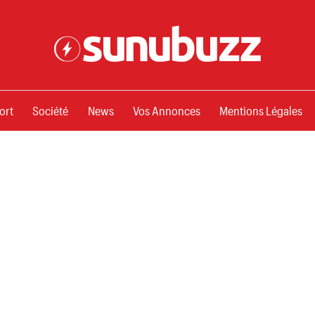
ssements
ort
Société
News
Vos Annonces
Mentions Légales