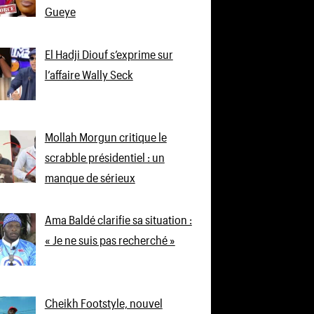
Gueye
El Hadji Diouf s’exprime sur
l’affaire Wally Seck
Mollah Morgun critique le
scrabble présidentiel : un
manque de sérieux
Ama Baldé clarifie sa situation :
« Je ne suis pas recherché »
Cheikh Footstyle, nouvel