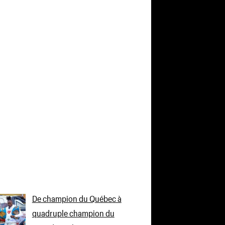
De champion du Québec à
quadruple champion du