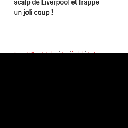
scalp de Liverpool et frappe
un joli coup !
16 mars 2019
Actualités
/
Buzz
/
football
/
Sport
L’Atlético va porter plainte
contre Cristiano Ronaldo