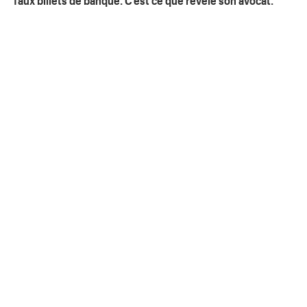
faux billets de banque. C’est ce que révèle son avocat.