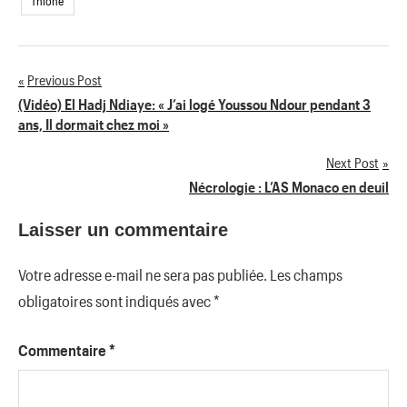
Thione
Previous Post
Navigation
(Vidéo) El Hadj Ndiaye: « J’ai logé Youssou Ndour pendant 3
ans, Il dormait chez moi »
de
Next Post
l’article
Nécrologie : L’AS Monaco en deuil
Laisser un commentaire
Votre adresse e-mail ne sera pas publiée.
Les champs
obligatoires sont indiqués avec
*
Commentaire
*