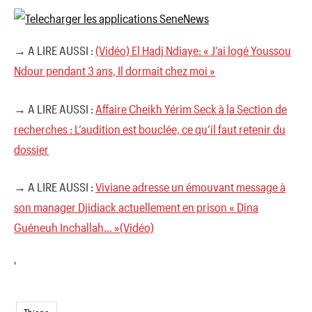
→ A LIRE AUSSI :
(Vidéo) El Hadj Ndiaye: « J’ai logé Youssou
Ndour pendant 3 ans, Il dormait chez moi »
→ A LIRE AUSSI :
Affaire Cheikh Yérim Seck à la Section de
recherches : L’audition est bouclée, ce qu’il faut retenir du
dossier
→ A LIRE AUSSI :
Viviane adresse un émouvant message à
son manager Djidiack actuellement en prison « Dina
Guéneuh Inchallah… »(Vidéo)
'