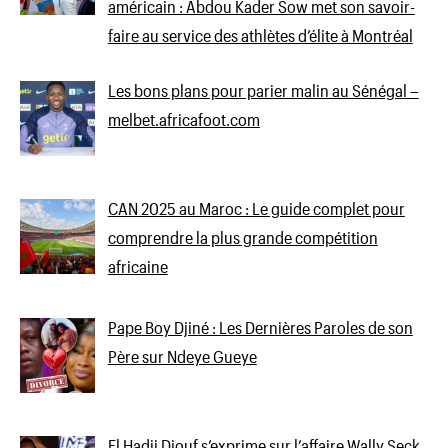
américain : Abdou Kader Sow met son savoir-
faire au service des athlètes d’élite à Montréal
Les bons plans pour parier malin au Sénégal –
melbet.africafoot.com
CAN 2025 au Maroc : Le guide complet pour
comprendre la plus grande compétition
africaine
Pape Boy Djiné : Les Dernières Paroles de son
Père sur Ndeye Gueye
El Hadji Diouf s’exprime sur l’affaire Wally Seck