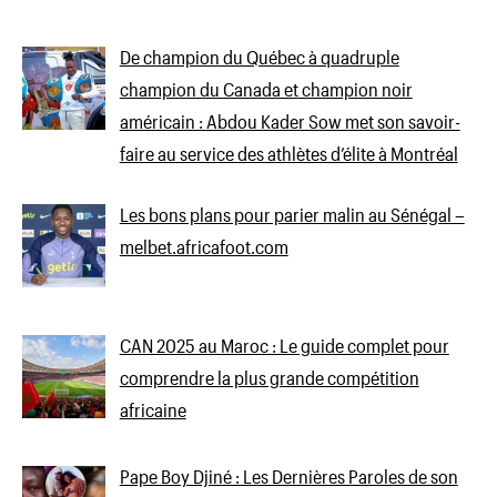
De champion du Québec à quadruple
champion du Canada et champion noir
américain : Abdou Kader Sow met son savoir-
faire au service des athlètes d’élite à Montréal
Les bons plans pour parier malin au Sénégal –
melbet.africafoot.com
CAN 2025 au Maroc : Le guide complet pour
comprendre la plus grande compétition
africaine
Pape Boy Djiné : Les Dernières Paroles de son