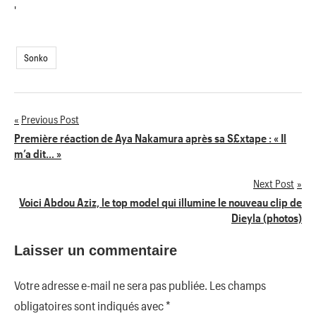
'
Sonko
Previous Post
Navigation
Première réaction de Aya Nakamura après sa S£xtape : « Il
m’a dit… »
de
Next Post
l’article
Voici Abdou Aziz, le top model qui illumine le nouveau clip de
Dieyla (photos)
Laisser un commentaire
Votre adresse e-mail ne sera pas publiée.
Les champs
obligatoires sont indiqués avec
*