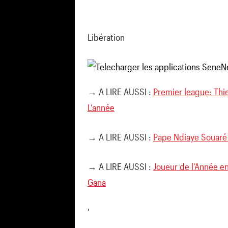
Libération
→ A LIRE AUSSI :
Premier league: Thi
L’année
→ A LIRE AUSSI :
Pape Ndiaye Souaré a
→ A LIRE AUSSI :
Joueur de l’Année en
Gana
'