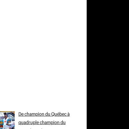
De champion du Québec à
quadruple champion du