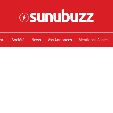
ssements
ort
Société
News
Vos Annonces
Mentions Légales