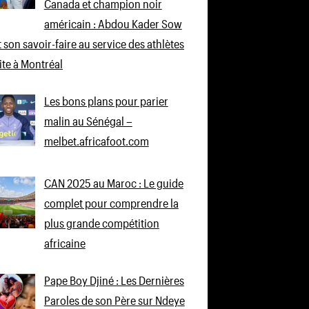
Canada et champion noir
américain : Abdou Kader Sow
 son savoir-faire au service des athlètes
lite à Montréal
Les bons plans pour parier
malin au Sénégal –
melbet.africafoot.com
CAN 2025 au Maroc : Le guide
complet pour comprendre la
plus grande compétition
africaine
Pape Boy Djiné : Les Dernières
Paroles de son Père sur Ndeye