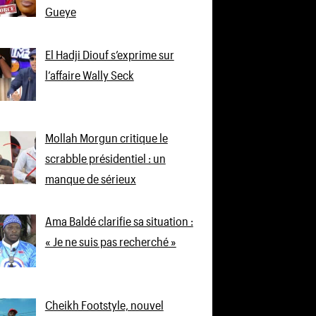
Gueye
El Hadji Diouf s’exprime sur
l’affaire Wally Seck
Mollah Morgun critique le
scrabble présidentiel : un
manque de sérieux
Ama Baldé clarifie sa situation :
« Je ne suis pas recherché »
Cheikh Footstyle, nouvel