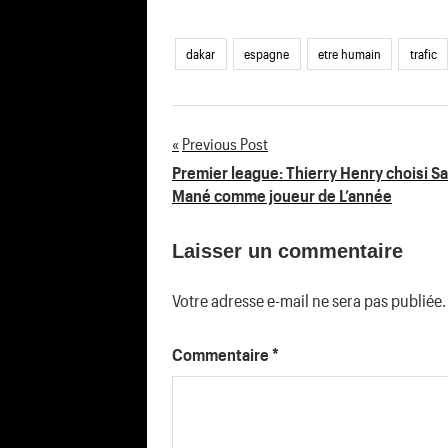
dakar
espagne
etre humain
trafic
Previous Post
Navigation
Premier league: Thierry Henry choisi S
Mané comme joueur de L’année
de
Laisser un commentaire
l’article
Votre adresse e-mail ne sera pas publiée.
Commentaire
*