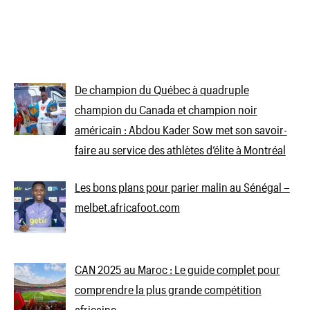
De champion du Québec à quadruple
champion du Canada et champion noir
américain : Abdou Kader Sow met son savoir-
faire au service des athlètes d’élite à Montréal
Les bons plans pour parier malin au Sénégal –
melbet.africafoot.com
CAN 2025 au Maroc : Le guide complet pour
comprendre la plus grande compétition
africaine