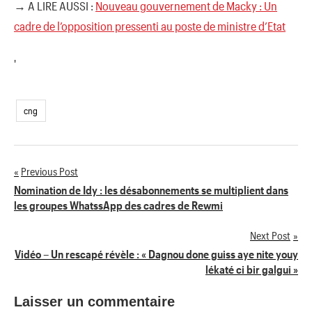
→ A LIRE AUSSI :
Nouveau gouvernement de Macky : Un
cadre de l’opposition pressenti au poste de ministre d’Etat
'
cng
Previous Post
Navigation
Nomination de Idy : les désabonnements se multiplient dans
les groupes WhatssApp des cadres de Rewmi
de
Next Post
l’article
Vidéo – Un rescapé révèle : « Dagnou done guiss aye nite youy
lékaté ci bir galgui »
Laisser un commentaire