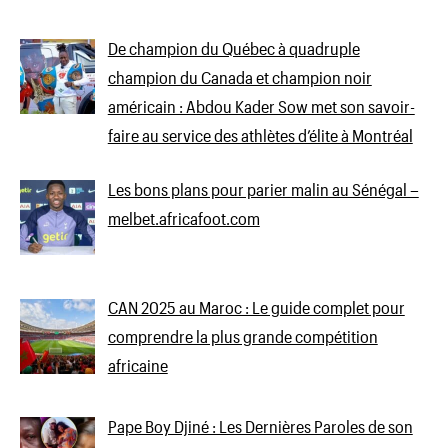
De champion du Québec à quadruple
champion du Canada et champion noir
américain : Abdou Kader Sow met son savoir-
faire au service des athlètes d’élite à Montréal
Les bons plans pour parier malin au Sénégal –
melbet.africafoot.com
CAN 2025 au Maroc : Le guide complet pour
comprendre la plus grande compétition
africaine
Pape Boy Djiné : Les Dernières Paroles de son