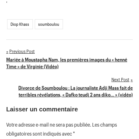
'
Diop Khass
soumboulou
Previous Post
Navigation
Mariée à Moustapha Nam, les premières images du « henné
Time » de Virginie (Vidéo)
de
Next Post
l’article
Divorce de Soumboulou : La journaliste Adji Mass fait de
terribles révélations, « Dafko teudj 2 ans diko… » (vidéo)
Laisser un commentaire
Votre adresse e-mail ne sera pas publiée.
Les champs
obligatoires sont indiqués avec
*