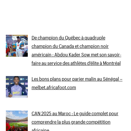
De champion du Québec à quadruple
champion du Canada et champion noir
américain : Abdou Kader Sow met son savoir-
faire au service des athlètes d’élite à Montréal
Les bons plans pour parier malin au Sénégal –
melbet.africafoot.com
CAN 2025 au Maroc : Le guide complet pour
comprendre la plus grande compétition
africaine