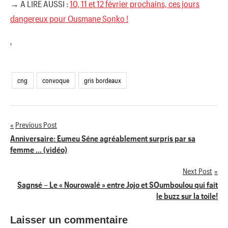
→ A LIRE AUSSI :
10, 11 et 12 février prochains, ces jours
dangereux pour Ousmane Sonko !
'
cng
convoque
gris bordeaux
Previous Post
Navigation
Anniversaire: Eumeu Séne agréablement surpris par sa
femme … (vidéo)
de
Next Post
l’article
Sagnsé – Le « Nourowalé » entre Jojo et SOumboulou qui fait
le buzz sur la toile!
Laisser un commentaire