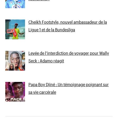
Cheikh Footstyle, nouvel ambassadeur de la
Ligue 1 et de la Bundesliga
Levée de l’interdiction de voyager pour Wally
Seck : Adamo réagit
Papa Boy Djiné : Un témoignage poignant sur
sa vie carcérale