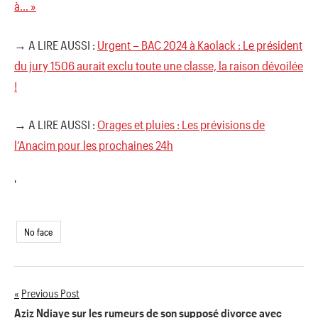
à… »
→ A LIRE AUSSI :
Urgent – BAC 2024 à Kaolack : Le président
du jury 1506 aurait exclu toute une classe, la raison dévoilée
!
→ A LIRE AUSSI :
Orages et pluies : Les prévisions de
l’Anacim pour les prochaines 24h
'
No face
Previous Post
Navigation
Aziz Ndiaye sur les rumeurs de son supposé divorce avec