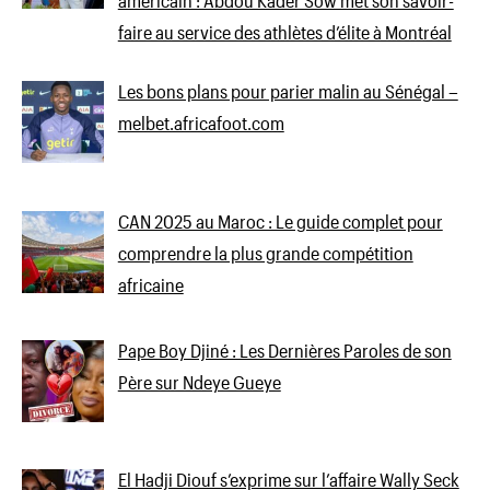
faire au service des athlètes d’élite à Montréal
Les bons plans pour parier malin au Sénégal –
melbet.africafoot.com
CAN 2025 au Maroc : Le guide complet pour
comprendre la plus grande compétition
africaine
Pape Boy Djiné : Les Dernières Paroles de son
Père sur Ndeye Gueye
El Hadji Diouf s’exprime sur l’affaire Wally Seck