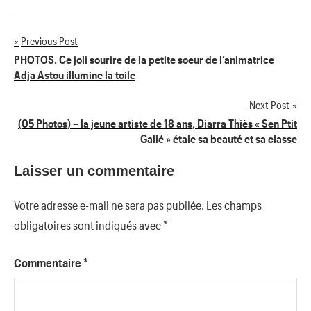
Previous Post
Navigation
PHOTOS. Ce joli sourire de la petite soeur de l’animatrice
Adja Astou illumine la toile
de
Next Post
l’article
(05 Photos) – la jeune artiste de 18 ans, Diarra Thiès « Sen Ptit
Gallé » étale sa beauté et sa classe
Laisser un commentaire
Votre adresse e-mail ne sera pas publiée.
Les champs
obligatoires sont indiqués avec
*
Commentaire
*