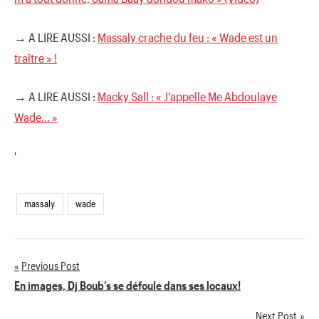
→ A LIRE AUSSI :
Massaly crache du feu : « Wade est un
traître » !
→ A LIRE AUSSI :
Macky Sall : « J’appelle Me Abdoulaye
Wade… »
'
massaly
wade
Previous Post
Navigation
En images, Dj Boub’s se défoule dans ses locaux!
de
Next Post