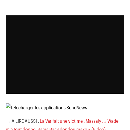
→ A LIRE AUSSI :
La Var fait une victime : Massaly : » Wade
m’a tout donné, Sama Baay dondou mako » (Vidéo)