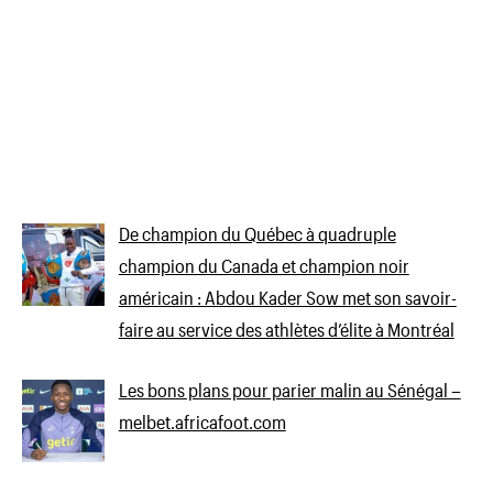
De champion du Québec à quadruple
champion du Canada et champion noir
américain : Abdou Kader Sow met son savoir-
faire au service des athlètes d’élite à Montréal
Les bons plans pour parier malin au Sénégal –
melbet.africafoot.com