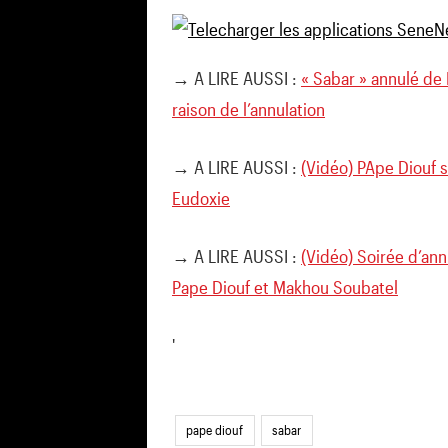
→ A LIRE AUSSI :
« Sabar » annulé de 
raison de l’annulation
→ A LIRE AUSSI :
(Vidéo) PApe Diouf 
Eudoxie
→ A LIRE AUSSI :
(Vidéo) Soirée d’ann
Pape Diouf et Makhou Soubatel
'
pape diouf
sabar