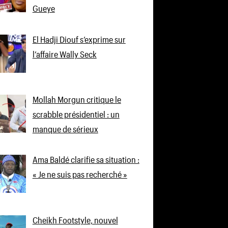
Gueye
El Hadji Diouf s’exprime sur
l’affaire Wally Seck
Mollah Morgun critique le
scrabble présidentiel : un
manque de sérieux
Ama Baldé clarifie sa situation :
« Je ne suis pas recherché »
Cheikh Footstyle, nouvel