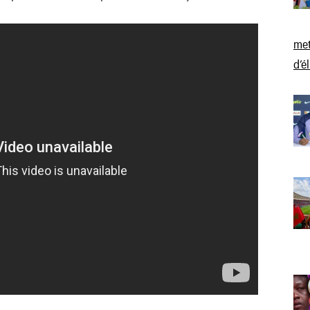
met
d’é