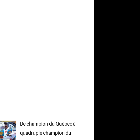
De champion du Québec à
quadruple champion du