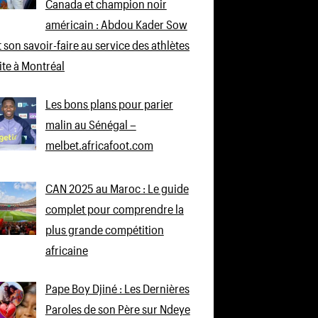
Canada et champion noir
américain : Abdou Kader Sow
 son savoir-faire au service des athlètes
lite à Montréal
Les bons plans pour parier
malin au Sénégal –
melbet.africafoot.com
CAN 2025 au Maroc : Le guide
complet pour comprendre la
plus grande compétition
africaine
Pape Boy Djiné : Les Dernières
Paroles de son Père sur Ndeye