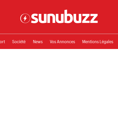
ssements
ort
Société
News
Vos Annonces
Mentions Légales