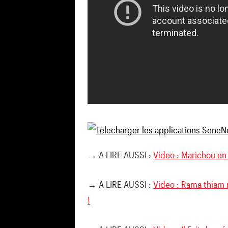
→ A LIRE AUSSI :
Video : Marichou en
→ A LIRE AUSSI :
Video : Rama thiam 
!