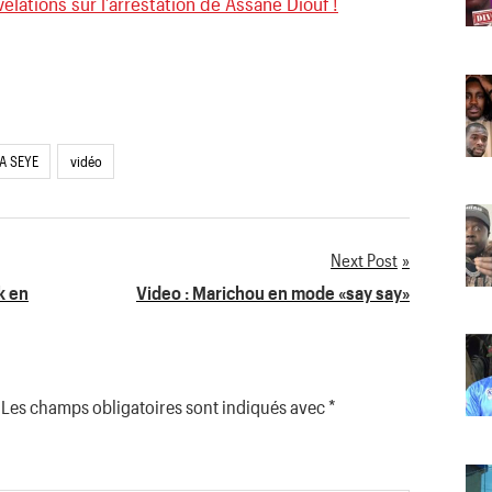
évélations sur l’arrestation de Assane Diouf !
A SEYE
vidéo
Next Post
k en
Video : Marichou en mode «say say»
Les champs obligatoires sont indiqués avec
*