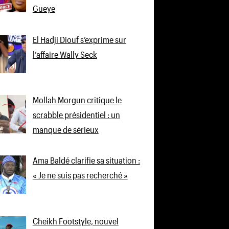
Gueye
El Hadji Diouf s’exprime sur
l’affaire Wally Seck
Mollah Morgun critique le
scrabble présidentiel : un
manque de sérieux
Ama Baldé clarifie sa situation :
« Je ne suis pas recherché »
Cheikh Footstyle, nouvel