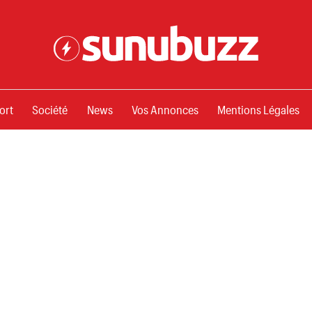
ssements
ort
Société
News
Vos Annonces
Mentions Légales