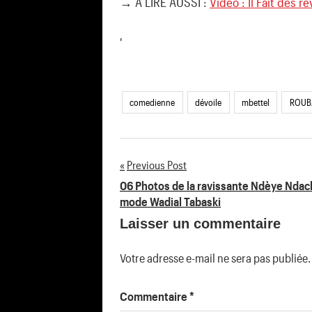
→ A LIRE AUSSI :
Video : Il Fait des r
'
comedienne
dévoile
mbettel
ROUB
Previous Post
Navigation
06 Photos de la ravissante Ndèye Ndac
mode Wadial Tabaski
de
Laisser un commentaire
l’article
Votre adresse e-mail ne sera pas publiée.
Commentaire
*