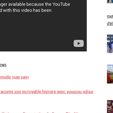
met
d’é
 mode «say say»
raconte son incroyable histoire avec youssou ndour