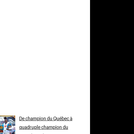
De champion du Québec à
quadruple champion du