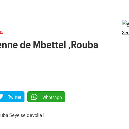
os
enne de Mbettel ,Rouba
Twitter
Whatsapp
uba Seye se dévoile !