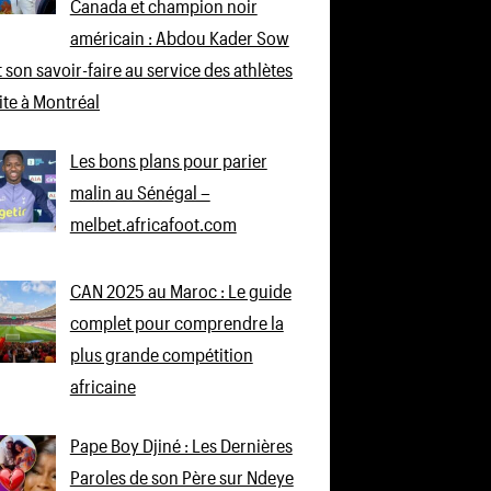
Canada et champion noir
américain : Abdou Kader Sow
 son savoir-faire au service des athlètes
lite à Montréal
Les bons plans pour parier
malin au Sénégal –
melbet.africafoot.com
CAN 2025 au Maroc : Le guide
complet pour comprendre la
plus grande compétition
africaine
Pape Boy Djiné : Les Dernières
Paroles de son Père sur Ndeye