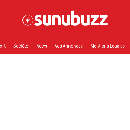
ssements
ort
Société
News
Vos Annonces
Mentions Légales