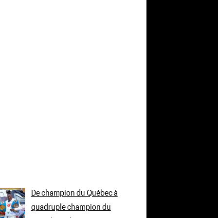
De champion du Québec à
quadruple champion du