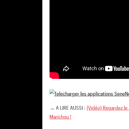
→ A LIRE AUSSI :
(Vidéo) Regardez le 
Marichou !