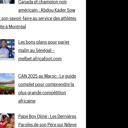
Canada et champion noir
américain : Abdou Kader Sow
 son savoir-faire au service des athlètes
lite à Montréal
Les bons plans pour parier
malin au Sénégal –
melbet.africafoot.com
CAN 2025 au Maroc : Le guide
complet pour comprendre la
plus grande compétition
africaine
Pape Boy Djiné : Les Dernières
Paroles de son Père sur Ndeye