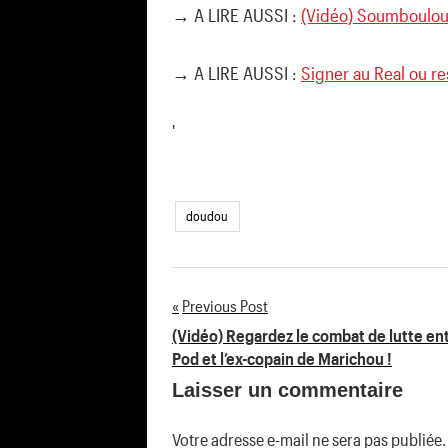
→ A LIRE AUSSI :
(Vidéo) Soumboulou 
→ A LIRE AUSSI :
Signer au Real ou re
'
doudou
Previous Post
Navigation
(Vidéo) Regardez le combat de lutte en
Pod et l’ex-copain de Marichou !
de
Laisser un commentaire
l’article
Votre adresse e-mail ne sera pas publiée.