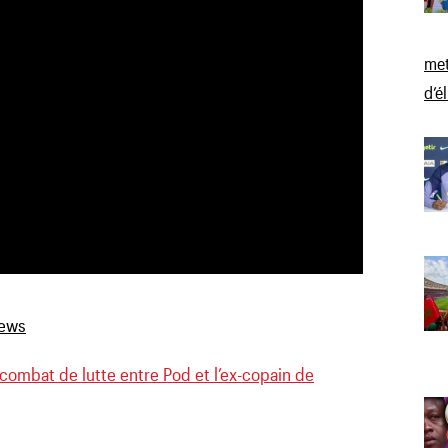
met
d’é
combat de lutte entre Pod et l’ex-copain de