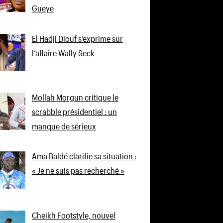
Gueye
El Hadji Diouf s’exprime sur
l’affaire Wally Seck
Mollah Morgun critique le
scrabble présidentiel : un
manque de sérieux
Ama Baldé clarifie sa situation :
« Je ne suis pas recherché »
Cheikh Footstyle, nouvel