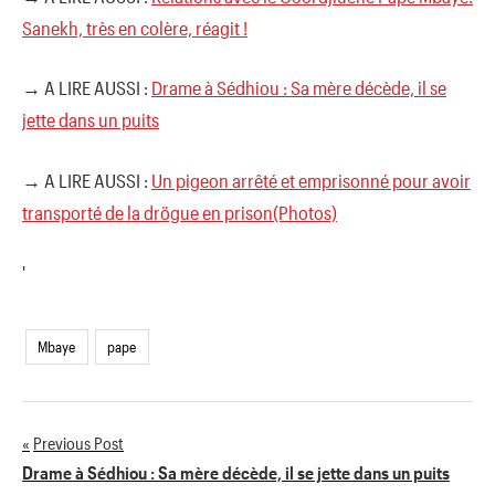
Sanekh, très en colère, réagit !
→ A LIRE AUSSI :
Drame à Sédhiou : Sa mère décède, il se
jette dans un puits
→ A LIRE AUSSI :
Un pigeon arrêté et emprisonné pour avoir
transporté de la drögue en prison(Photos)
'
Mbaye
pape
Previous Post
Navigation
Drame à Sédhiou : Sa mère décède, il se jette dans un puits