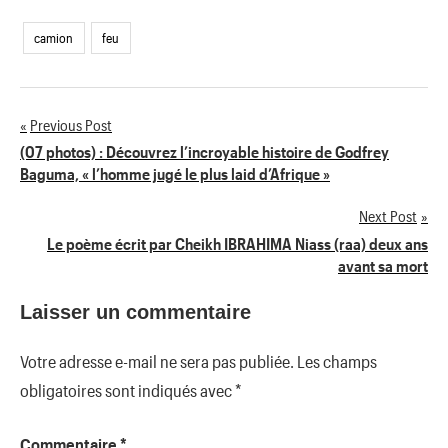
camion
feu
Previous Post
Navigation
(07 photos) : Découvrez l’incroyable histoire de Godfrey
Baguma, « l’homme jugé le plus laid d’Afrique »
de
Next Post
l’article
Le poème écrit par Cheikh IBRAHIMA Niass (raa) deux ans
avant sa mort
Laisser un commentaire
Votre adresse e-mail ne sera pas publiée.
Les champs
obligatoires sont indiqués avec
*
Commentaire
*