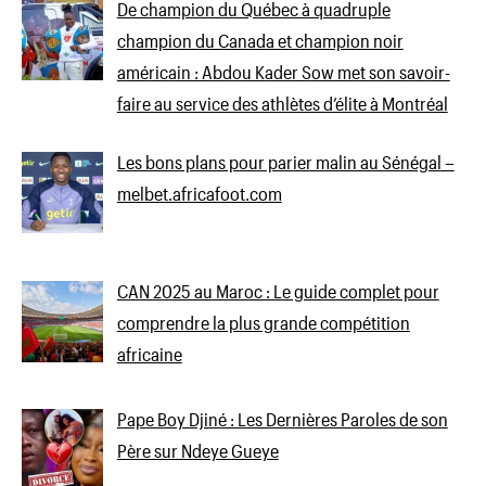
De champion du Québec à quadruple
champion du Canada et champion noir
américain : Abdou Kader Sow met son savoir-
faire au service des athlètes d’élite à Montréal
Les bons plans pour parier malin au Sénégal –
melbet.africafoot.com
CAN 2025 au Maroc : Le guide complet pour
comprendre la plus grande compétition
africaine
Pape Boy Djiné : Les Dernières Paroles de son
Père sur Ndeye Gueye