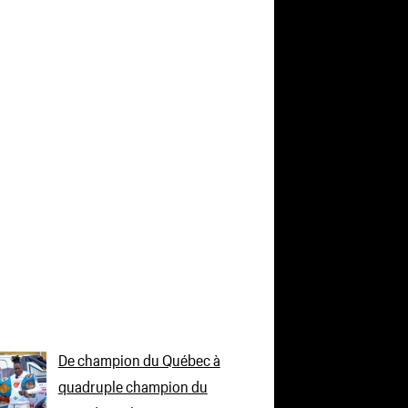
De champion du Québec à
quadruple champion du