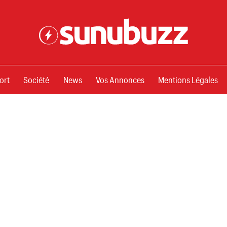
ssements
ort
Société
News
Vos Annonces
Mentions Légales