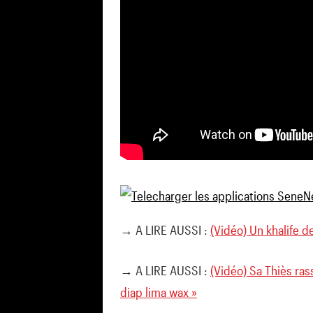
→ A LIRE AUSSI :
(Vidéo) Un khalife d
→ A LIRE AUSSI :
(Vidéo) Sa Thiès ras
diap lima wax »