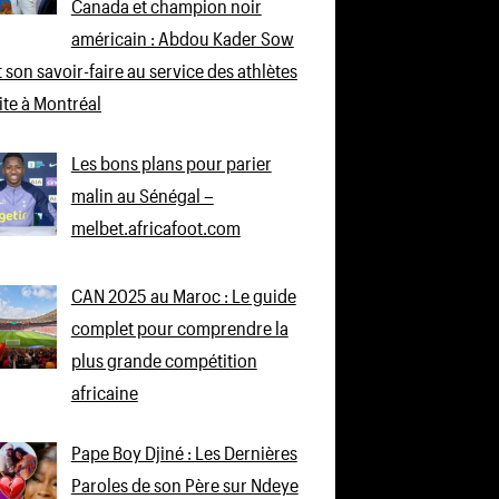
Canada et champion noir
américain : Abdou Kader Sow
 son savoir-faire au service des athlètes
lite à Montréal
Les bons plans pour parier
malin au Sénégal –
melbet.africafoot.com
CAN 2025 au Maroc : Le guide
complet pour comprendre la
plus grande compétition
africaine
Pape Boy Djiné : Les Dernières
Paroles de son Père sur Ndeye