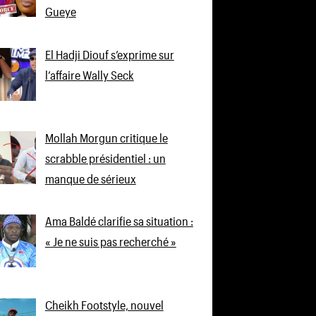
Gueye
El Hadji Diouf s’exprime sur
l’affaire Wally Seck
Mollah Morgun critique le
scrabble présidentiel : un
manque de sérieux
Ama Baldé clarifie sa situation :
« Je ne suis pas recherché »
Cheikh Footstyle, nouvel