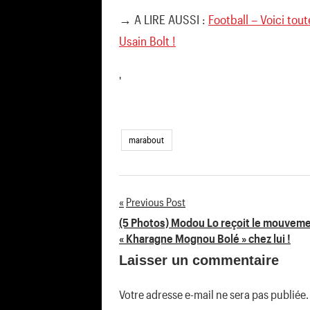
→ A LIRE AUSSI :
Football – Voici tout
Usain Bolt !
'
marabout
Previous Post
Navigation
(5 Photos) Modou Lo reçoit le mouvem
« Kharagne Mognou Bolé » chez lui !
de
Laisser un commentaire
l’article
Votre adresse e-mail ne sera pas publiée.