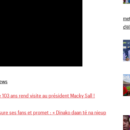
met
d’é
e 103 ans rend visite au président Macky Sall !
sure ses fans et promet : « Dinako daan té na nieup