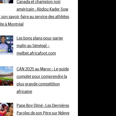
Canada et champion noir
américain : Abdou Kader Sow
 son savoir-faire au service des athlètes
lite à Montréal
Les bons plans pour parier
malin au Sénégal –
melbet.africafoot.com
CAN 2025 au Maroc : Le guide
complet pour comprendre la
plus grande compétition
africaine
Pape Boy Djiné : Les Dernières
Paroles de son Père sur Ndeye