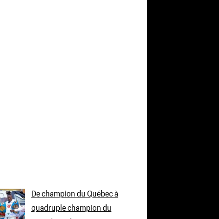
De champion du Québec à
quadruple champion du