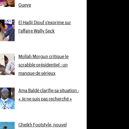
Gueye
El Hadji Diouf s’exprime sur
l’affaire Wally Seck
Mollah Morgun critique le
scrabble présidentiel : un
manque de sérieux
Ama Baldé clarifie sa situation :
« Je ne suis pas recherché »
Cheikh Footstyle, nouvel