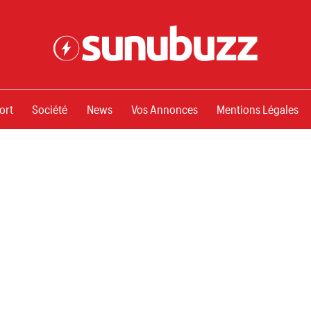
ssements
ort
Société
News
Vos Annonces
Mentions Légales