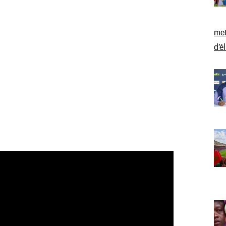
met
d’é