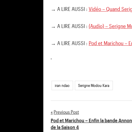
→ A LIRE AUSSI :
Vidéo – Quand Serig
→ A LIRE AUSSI :
(Audio) – Serigne M
→ A LIRE AUSSI :
Pod et Marichou – E
'
iran ndao
Serigne Modou Kara
Previous Post
Navigation
Pod et Marichou – Enfin la bande Anno
de la Saison 4