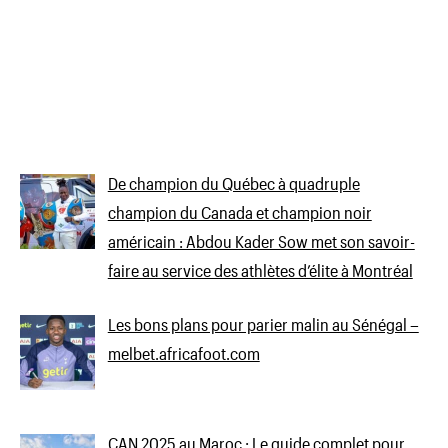
De champion du Québec à quadruple
champion du Canada et champion noir
américain : Abdou Kader Sow met son savoir-
faire au service des athlètes d’élite à Montréal
Les bons plans pour parier malin au Sénégal –
melbet.africafoot.com
CAN 2025 au Maroc : Le guide complet pour