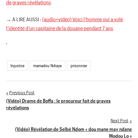
de graves révélations
→ A LIRE AUSSI :
(audio+vidéo) Voici l’homme qui a volé
l’identité d’un capitaine de la douane pendant 7 ans
'
Injustice
mamadou Ndiaye
prisonnier
Previous Post
Navigation
(Vidéo) Drame de Boffa : le procureur fait de graves
révélations
de
Next Post
l’article
(Vidéo) Révélation de Selbé Ndom « dou mane may ndane
Modou Lo »