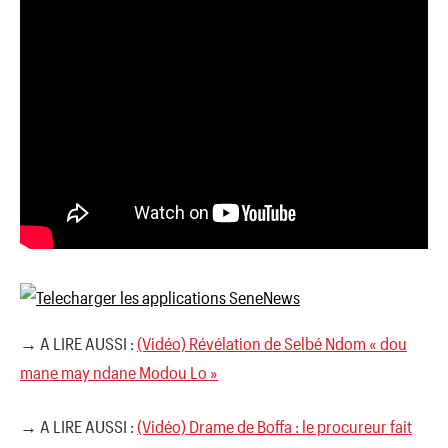
→ A LIRE AUSSI :
(Vidéo) Révélation de Selbé Ndom « dou
mane may ndane Modou Lo »
→ A LIRE AUSSI :
(Vidéo) Drame de Boffa : le procureur fait