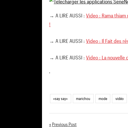
→ A LIRE AUSSI :
Video : Rama thiam 
!
→ A LIRE AUSSI :
Video : Il Fait des r
→ A LIRE AUSSI :
Video : La nouvelle 
'
«say say»
marichou
mode
vidéo
Previous Post