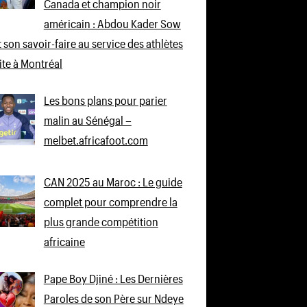
Canada et champion noir
américain : Abdou Kader Sow
 son savoir-faire au service des athlètes
lite à Montréal
Les bons plans pour parier
malin au Sénégal –
melbet.africafoot.com
CAN 2025 au Maroc : Le guide
complet pour comprendre la
plus grande compétition
africaine
Pape Boy Djiné : Les Dernières
Paroles de son Père sur Ndeye