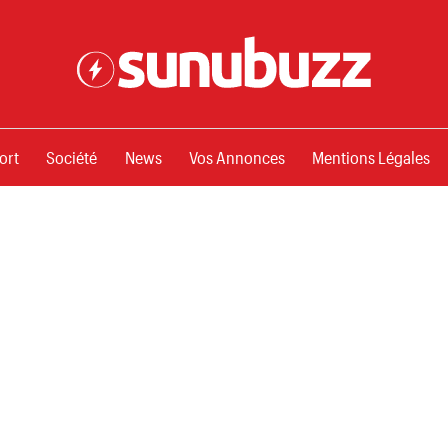
ssements
ort
Société
News
Vos Annonces
Mentions Légales