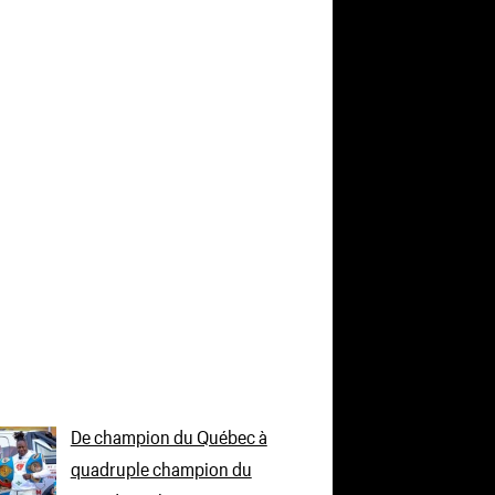
De champion du Québec à
quadruple champion du