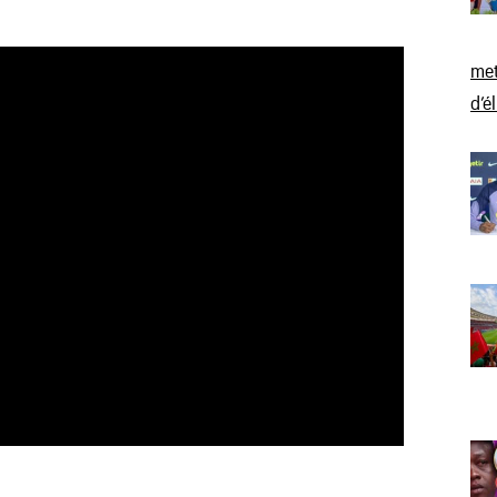
met
d’é