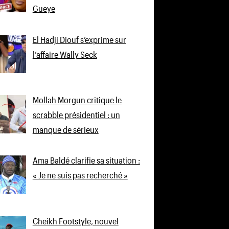
Gueye
El Hadji Diouf s’exprime sur
l’affaire Wally Seck
Mollah Morgun critique le
scrabble présidentiel : un
manque de sérieux
Ama Baldé clarifie sa situation :
« Je ne suis pas recherché »
Cheikh Footstyle, nouvel