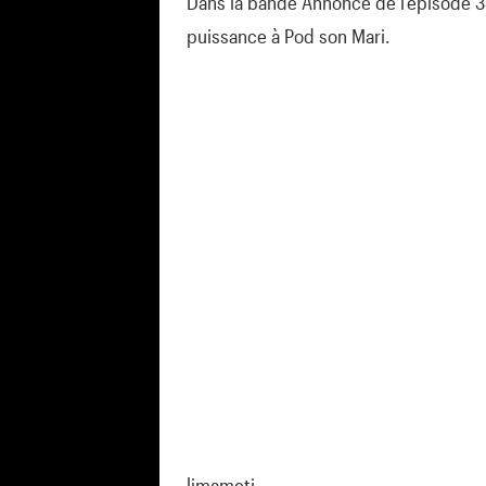
Dans la bande Annonce de l’épisode 34
puissance à Pod son Mari.
limameti