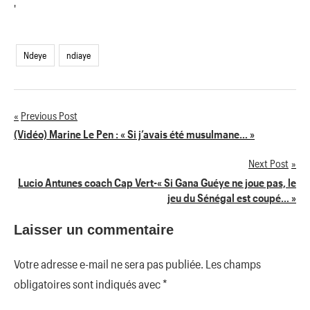
'
Ndeye
ndiaye
Previous Post
Navigation
(Vidéo) Marine Le Pen : « Si j’avais été musulmane… »
de
Next Post
Lucio Antunes coach Cap Vert-« Si Gana Guéye ne joue pas, le
l’article
jeu du Sénégal est coupé… »
Laisser un commentaire
Votre adresse e-mail ne sera pas publiée.
Les champs
obligatoires sont indiqués avec
*