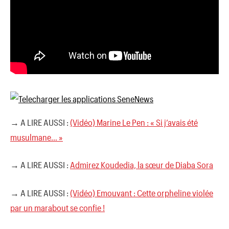
→ A LIRE AUSSI :
(Vidéo) Marine Le Pen : « Si j’avais été
musulmane… »
→ A LIRE AUSSI :
Admirez Koudedia, la sœur de Diaba Sora
→ A LIRE AUSSI :
(Vidéo) Emouvant : Cette orpheline violée
par un marabout se confie !