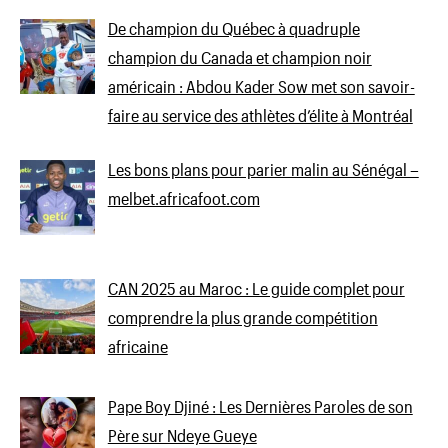
De champion du Québec à quadruple
champion du Canada et champion noir
américain : Abdou Kader Sow met son savoir-
faire au service des athlètes d’élite à Montréal
Les bons plans pour parier malin au Sénégal –
melbet.africafoot.com
CAN 2025 au Maroc : Le guide complet pour
comprendre la plus grande compétition
africaine
Pape Boy Djiné : Les Dernières Paroles de son
Père sur Ndeye Gueye