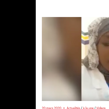
20 mars 2020
Actualités
/
à la une
/
Videos