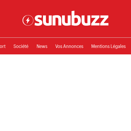
ssements
ort
Société
News
Vos Annonces
Mentions Légales