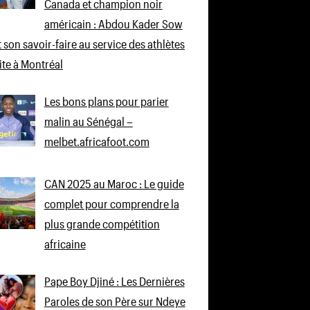
Canada et champion noir
américain : Abdou Kader Sow
 son savoir-faire au service des athlètes
lite à Montréal
Les bons plans pour parier
malin au Sénégal –
melbet.africafoot.com
CAN 2025 au Maroc : Le guide
complet pour comprendre la
plus grande compétition
africaine
Pape Boy Djiné : Les Dernières
Paroles de son Père sur Ndeye