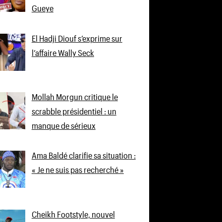
Gueye
El Hadji Diouf s’exprime sur
l’affaire Wally Seck
Mollah Morgun critique le
scrabble présidentiel : un
manque de sérieux
Ama Baldé clarifie sa situation :
« Je ne suis pas recherché »
Cheikh Footstyle, nouvel