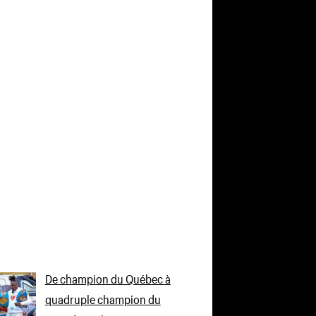
De champion du Québec à
quadruple champion du