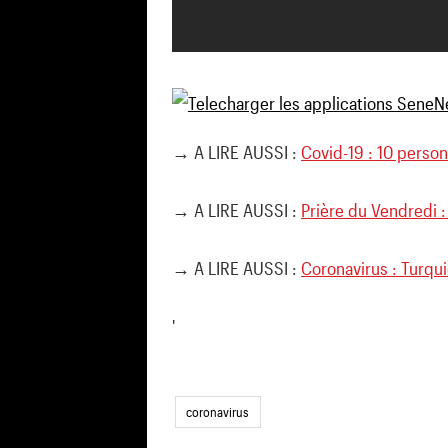
→ A LIRE AUSSI :
Covid-19 : 10 person
→ A LIRE AUSSI :
Prière du Vendredi :
→ A LIRE AUSSI :
Coronavirus : Turqui
'
coronavirus