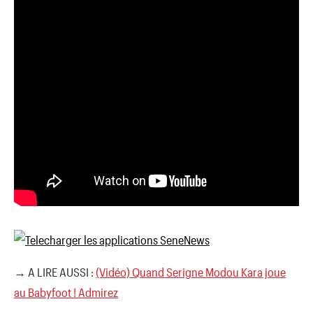
→ A LIRE AUSSI :
(Vidéo) Quand Serigne Modou Kara joue
au Babyfoot ! Admirez