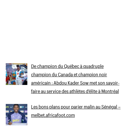
De champion du Québec à quadruple
champion du Canada et champion noir
américain : Abdou Kader Sow met son savoir-
faire au service des athlètes d’élite à Montréal
Les bons plans pour parier malin au Sénégal –
melbet.africafoot.com