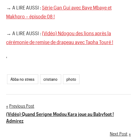
→ A LIRE AUSSI :
Série Gan Gui avec Baye Mbaye et
Makhpro – épisode 08 !
→ A LIRE AUSSI :
(Vidéo) Ndogou des lions après la
cérémonie de remise de drapeau avec Tapha Touré !
'
Abba no stress
cristiano
photo
Previous Post
Navigation
(Vidéo) Quand Serigne Modou Kara joue au Babyfoot !
Admirez
de
Next Post