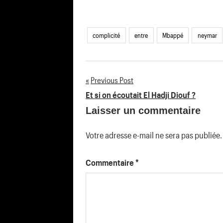
complicité
entre
Mbappé
neymar
Previous Post
Navigation
Et si on écoutait El Hadji Diouf ?
Laisser un commentaire
de
l’article
Votre adresse e-mail ne sera pas publiée.
Commentaire
*