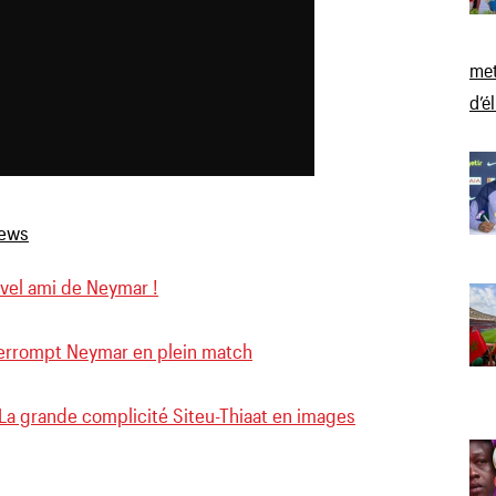
met
d’é
ouvel ami de Neymar !
terrompt Neymar en plein match
 La grande complicité Siteu-Thiaat en images