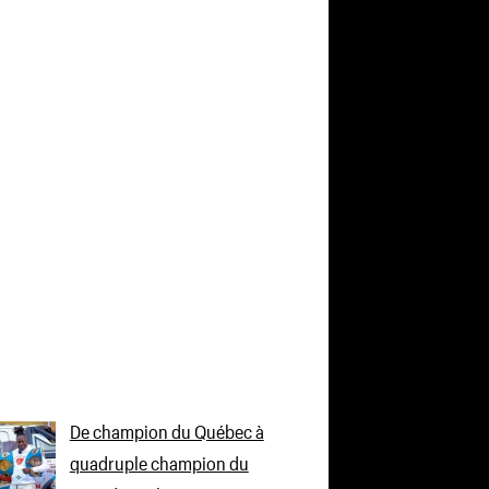
De champion du Québec à
quadruple champion du