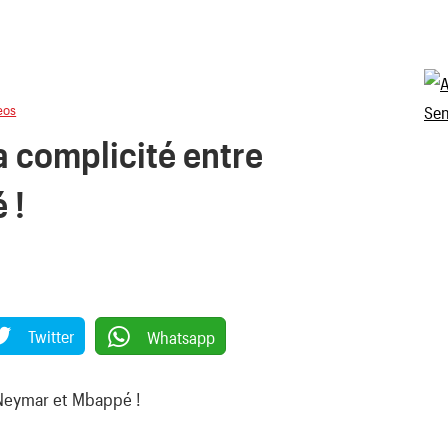
eos
a complicité entre
 !
Twitter
Whatsapp
 Neymar et Mbappé !