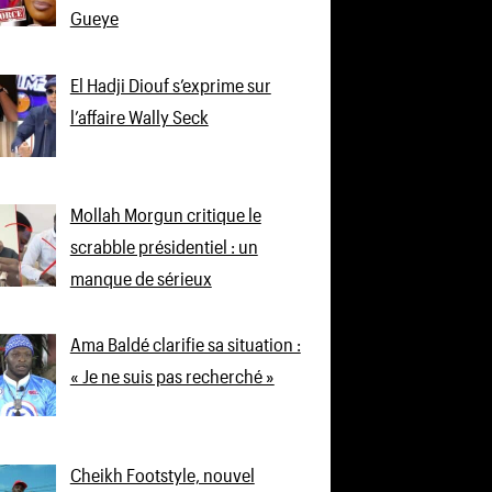
Gueye
El Hadji Diouf s’exprime sur
l’affaire Wally Seck
Mollah Morgun critique le
scrabble présidentiel : un
manque de sérieux
Ama Baldé clarifie sa situation :
« Je ne suis pas recherché »
Cheikh Footstyle, nouvel