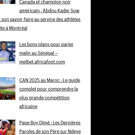
Canada et champion noir
américain : Abdou Kader Sow
 son savoir-faire au service des athlètes
lite à Montréal
Les bons plans pour parier
malin au Sénégal –
melbet.africafoot.com
CAN 2025 au Maroc : Le guide
complet pour comprendre la
plus grande compétition
africaine
Pape Boy Djiné : Les Dernières
Paroles de son Père sur Ndeye