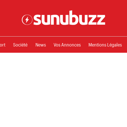
ssements
ort
Société
News
Vos Annonces
Mentions Légales