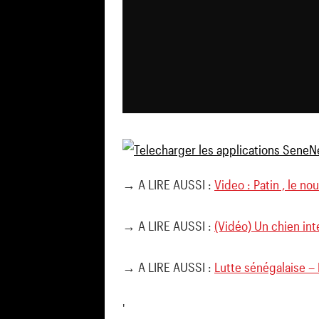
→ A LIRE AUSSI :
Video : Patin , le n
→ A LIRE AUSSI :
(Vidéo) Un chien in
→ A LIRE AUSSI :
Lutte sénégalaise –
'